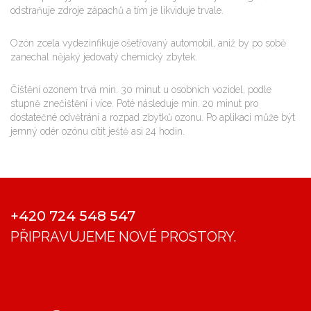
odstraňuje zdroje zápachů a tím je likviduje trvale.
Ozón zcela vydezinfikuje ošetřovaný automobil, aniž by po sobě
zanechal nějaký jedovatý chemický zbytek.
Čištění ozonem trvá min. 30 minut u osobních vozidel, podle
stupně znečištění i více. Poté následuje min. 20 minut pro
dostatečné odvětrání a rozpad zbytků ozonu. Po aplikaci může být
jemný odér ozónu cítit ještě asi 24 hodin.
+420 724 548 547
PŘIPRAVUJEME NOVÉ PROSTORY.