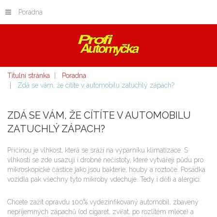
Poradna
Titulní stránka
Poradna
Zdá se vám, že cítíte v automobilu zatuchlý zápach?
ZDÁ SE VÁM, ŽE CÍTÍTE V AUTOMOBILU
ZATUCHLÝ ZÁPACH?
Příčinou je vlhkost, která se sráží na výparníku klimatizace. S
vlhkostí se zde usazují i drobné nečistoty, které vytvářejí půdu pro
mikroskopické částice jako jsou bakterie, houby a roztoče. Posádka
vozidla pak všechny tyto mikroby vdechuje. Tedy i děti a alergici.
Chcete zažít opravdu 100% vydezinfikovaný automobil, zbavený
nepříjemných zápachů (od cigaret, zvířat, po rozlitém mléce) a