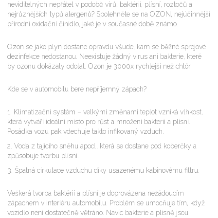
neviditelných nepřátel v podobě virů, baktérií, plísní, roztočů a
nejrůznějších typů alergenů? Spolehněte se na OZON, nejúčinnější
přírodní oxidační činidlo, jaké je v současné době známo.
Ozon se jako plyn dostane opravdu všude, kam se běžné sprejové
dezinfekce nedostanou. Neexistuje žádný virus ani bakterie, které
by ozonu dokázaly odolat. Ozon je 3000x rychlejší než chlór.
Kde se v automobilu bere nepříjemný zápach?
Klimatizační systém – velkými změnami teplot vzniká vlhkost,
která vytváří ideální místo pro růst a množení bakterií a plísní.
Posádka vozu pak vdechuje takto infikovaný vzduch.
Voda z tajícího sněhu apod., která se dostane pod koberčky a
způsobuje tvorbu plísní.
Špatná cirkulace vzduchu díky usazenému kabinovému filtru.
Veškerá tvorba baktérií a plísní je doprovázena nežádoucím
zápachem v interiéru automobilu. Problém se umocňuje tím, když
vozidlo není dostatečně větráno. Navíc bakterie a plísně jsou