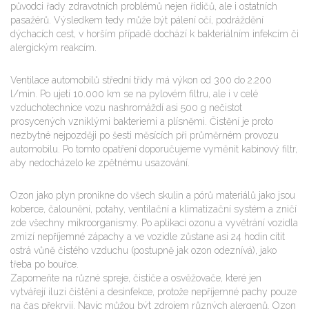
původci řady zdravotních problémů nejen řidičů, ale i ostatních
pasažérů. Výsledkem tedy může být pálení očí, podráždění
dýchacích cest, v horším případě dochází k bakteriálním infekcím či
alergickým reakcím.
Ventilace automobilů střední třídy má výkon od 300 do 2.200
l/min. Po ujetí 10.000 km se na pylovém filtru, ale i v celé
vzduchotechnice vozu nashromáždí asi 500 g nečistot
prosycených vzniklými bakteriemi a plísněmi. Čistění je proto
nezbytné nejpozději po šesti měsících při průměrném provozu
automobilu. Po tomto opatření doporučujeme vyměnit kabinový filtr,
aby nedocházelo ke zpětnému usazování.
Ozon jako plyn pronikne do všech skulin a pórů materiálů jako jsou
koberce, čalounění, potahy, ventilační a klimatizační systém a zničí
zde všechny mikroorganismy. Po aplikaci ozonu a vyvětrání vozidla
zmizí nepříjemné zápachy a ve vozidle zůstane asi 24 hodin cítit
ostrá vůně čistého vzduchu (postupně jak ozon odeznívá), jako
třeba po bouřce.
Zapomeňte na různé spreje, čističe a osvěžovače, které jen
vytvářejí iluzi čištění a desinfekce, protože nepříjemné pachy pouze
na čas překryjí. Navíc můžou být zdrojem různých alergenů. Ozon